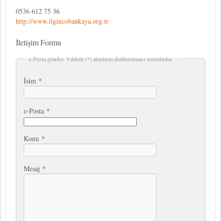
0536 612 75 36
http://www.ilgincobankaya.org.tr
İletişim Formu
e-Posta gönder. Yıldızlı (*) alanların doldurulması zorunludur.
İsim
*
e-Posta
*
Konu
*
Mesaj
*