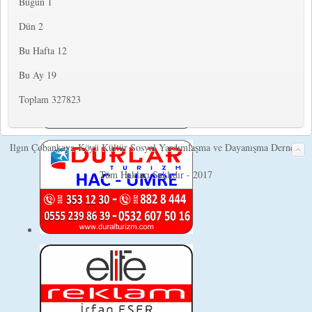
Bugün
1
Dün
2
Bu Hafta
12
Bu Ay
19
Toplam
327823
Ilgın Çobankaya Köyü Kültür Sosyal Yardımlaşma ve Dayanışma Derneği
Tüm Hakları Saklıdır - 2017