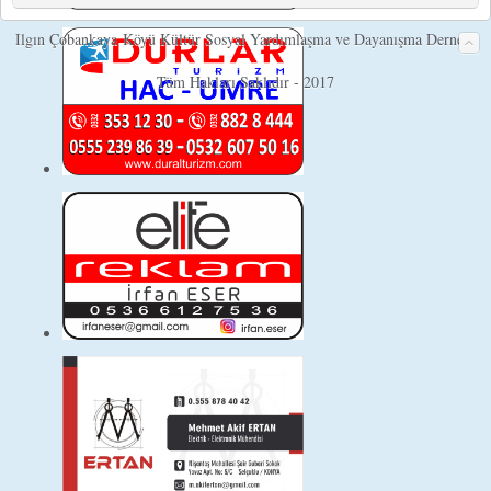
Ilgın Çobankaya Köyü Kültür Sosyal Yardımlaşma ve Dayanışma Derneği
Tüm Hakları Saklıdır - 2017