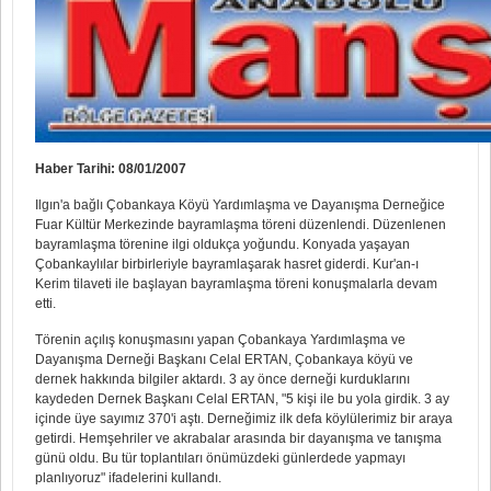
Haber Tarihi: 08/01/2007
Ilgın'a bağlı Çobankaya Köyü Yardımlaşma ve Dayanışma Derneğice
Fuar Kültür Merkezinde bayramlaşma töreni düzenlendi. Düzenlenen
bayramlaşma törenine ilgi oldukça yoğundu. Konyada yaşayan
Çobankaylılar birbirleriyle bayramlaşarak hasret giderdi. Kur'an-ı
Kerim tilaveti ile başlayan bayramlaşma töreni konuşmalarla devam
etti.
Törenin açılış konuşmasını yapan Çobankaya Yardımlaşma ve
Dayanışma Derneği Başkanı Celal ERTAN, Çobankaya köyü ve
dernek hakkında bilgiler aktardı. 3 ay önce derneği kurduklarını
kaydeden Dernek Başkanı Celal ERTAN, "5 kişi ile bu yola girdik. 3 ay
içinde üye sayımız 370'i aştı. Derneğimiz ilk defa köylülerimiz bir araya
getirdi. Hemşehriler ve akrabalar arasında bir dayanışma ve tanışma
günü oldu. Bu tür toplantıları önümüzdeki günlerdede yapmayı
planlıyoruz" ifadelerini kullandı.