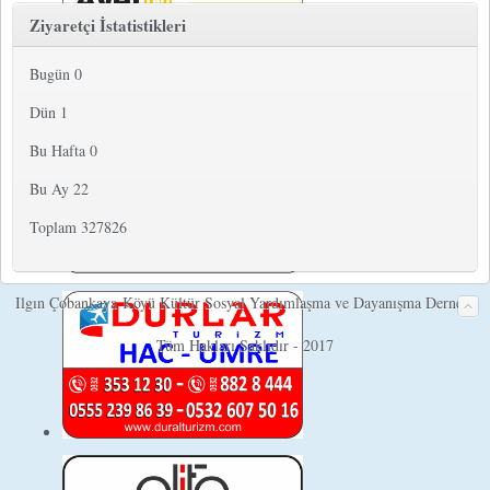
Ziyaretçi İstatistikleri
Bugün
0
Dün
1
Bu Hafta
0
Bu Ay
22
Toplam
327826
Ilgın Çobankaya Köyü Kültür Sosyal Yardımlaşma ve Dayanışma Derneği
Tüm Hakları Saklıdır - 2017